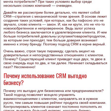
мечта потребителя? При таких условиях выбор среди
нескольких схожих компаний — очевиден.
Давайте же рассмотрим более детально, что являет собой
CRM—стратегия с механической точки зрения. В основе лежит
создание таких условий, при которых, как бы пафосно это не
звучало, слово клиента — закон. И, как ни крути, это не что-то
новоизобретенное и непроверенное. Ведь залог успеха
любого бизнеса заключается в удовлетворении клиента. И чем
больше потребителей довольны услугами/товаром/продуктом,
за которым они приходят, тем больше доверия возникает
именно к этому бренду. Поэтому подход CRM в корне верный.
Очень важно, строя такую пирамиду, сделать акцент на
доверительных и непосредственных отношениях с клиентом.
Почему? Существующий клиент приведет еще двух, те двое в
свою очередь еще по два, и так далее. Начинает складываться
пазл? Несомненно!
Почему использование CRM выгодно
бизнесу?
Почему это выгодно для бизнесмена или предпринимателя?
Такой подход позволяет всецело управлять
взаимоотношениями с клиентом, направлять их в нужное
русло, тем самым повышая рейтинг продукта своей компании.
Контролировать клиентов означает постоянно пополнять их
список, вызывать больший интерес, находить бизнес-