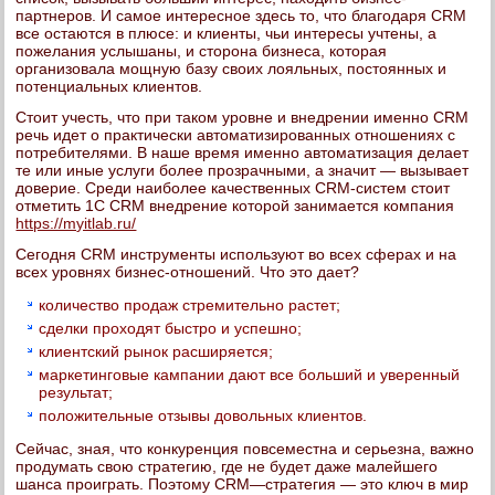
партнеров. И самое интересное здесь то, что благодаря CRM
все остаются в плюсе: и клиенты, чьи интересы учтены, а
пожелания услышаны, и сторона бизнеса, которая
организовала мощную базу своих лояльных, постоянных и
потенциальных клиентов.
Стоит учесть, что при таком уровне и внедрении именно CRM
речь идет о практически автоматизированных отношениях с
потребителями. В наше время именно автоматизация делает
те или иные услуги более прозрачными, а значит — вызывает
доверие. Среди наиболее качественных CRM-систем стоит
отметить 1С CRM внедрение которой занимается компания
https://myitlab.ru/
Сегодня CRM инструменты используют во всех сферах и на
всех уровнях бизнес-отношений. Что это дает?
количество продаж стремительно растет;
сделки проходят быстро и успешно;
клиентский рынок расширяется;
маркетинговые кампании дают все больший и уверенный
результат;
положительные отзывы довольных клиентов.
Сейчас, зная, что конкуренция повсеместна и серьезна, важно
продумать свою стратегию, где не будет даже малейшего
шанса проиграть. Поэтому CRM—стратегия — это ключ в мир