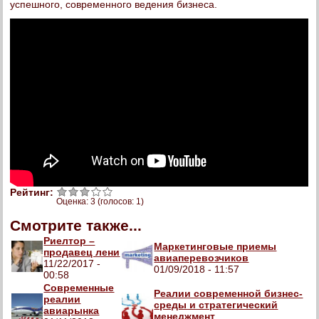
успешного, современного ведения бизнеса.
Рейтинг:
Оценка:
3
(голосов:
1
)
Смотрите также...
Риелтор –
Маркетинговые приемы
продавец лени
авиаперевозчиков
11/22/2017 -
01/09/2018 - 11:57
00:58
Современные
Реалии современной бизнес-
реалии
среды и стратегический
авиарынка
менеджмент