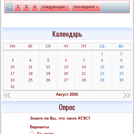
Страницы
1
2
3
4
следующая ›
последняя »
Календарь
ПН
ВТ
СР
ЧТ
ПТ
СБ
ВС
1
2
3
4
5
6
7
8
9
10
11
12
13
14
15
16
17
18
19
20
21
22
23
24
25
26
27
28
29
30
31
Август 2026
Опрос
Знаете ли Вы, что такое АТЭС?
Варианты
Да, знаю