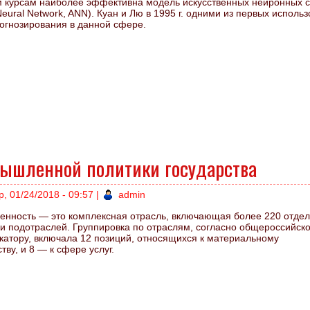
 курсам наиболее эффективна модель искусственных нейронных с
al Neural Network, ANN). Куан и Лю в 1995 г. одними из первых исполь
рогнозирования в данной сфере.
мышленной политики государства
р, 01/24/2018 - 09:57
|
admin
нность — это комплексная отрасль, включающая более 220 отде
 и подотраслей. Группировка по отраслям, согласно общероссийск
катору, включала 12 позиций, относящихся к материальному
тву, и 8 — к сфере услуг.