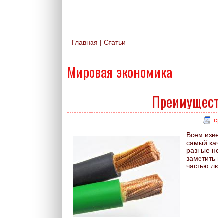
Главная
|
Статьи
Вы здесь
Мировая экономика
Преимущест
с
Всем изве
самый кач
разные не
заметить
частью л