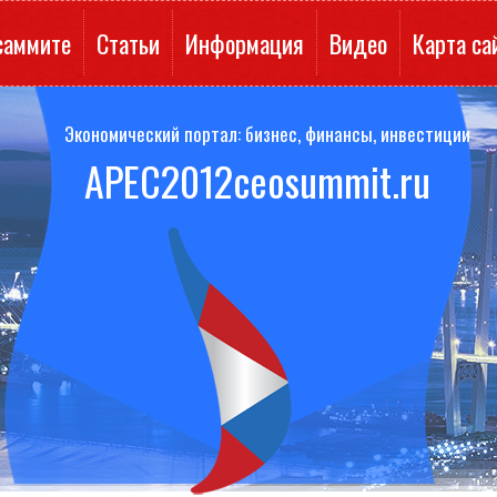
саммите
Статьи
Информация
Видео
Карта са
Экономический портал: бизнес, финансы, инвестиции
APEC2012ceosummit.ru