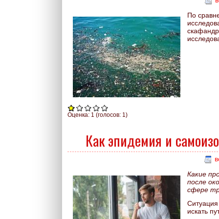
По сравне
исследов
скафандро
исследова
Оценка:
1
(голосов:
1
)
Как эпидемия и самоиз
в
Какие пр
после ок
сфере т
Ситуация 
искать пу