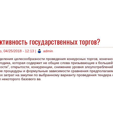
ктивность государственных торгов?
р, 04/25/2018 - 12:13
|
admin
деления целесообразности проведения конкурсных торгов, конечно
тодика, которая содержит не общие слова призывающие к большей
ости", открытости, конкуренции, снижению уровня злоупотреблений
ые процедуры и формульные зависимости сравнения предполагае
х затрат на закупки по выбранному варианту проведения тендера 
 некоторого базового ва