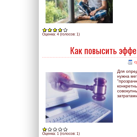
Оценка:
4
(голосов:
1
)
Как повысить эффе
с
Для опре
нужна ме
"прозрачн
конкретн
совокупны
затратами
Оценка:
1
(голосов:
1
)