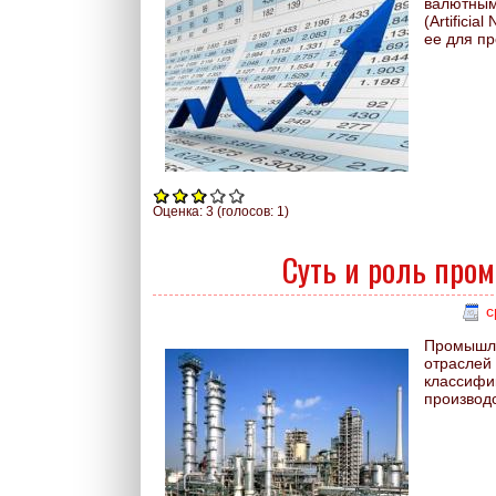
валютным
(Artifici
ее для п
Оценка:
3
(голосов:
1
)
Суть и роль про
с
Промышле
отраслей
классифи
производс