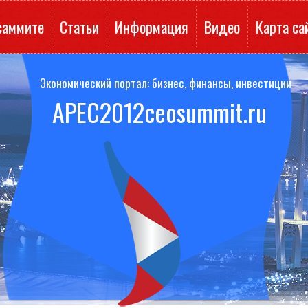
саммите
Статьи
Информация
Видео
Карта са
Экономический портал: бизнес, финансы, инвестиции
APEC2012ceosummit.ru