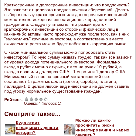
Краткосрочные и долгосрочные инвестиции: что предпочесть?
Это зависит от целевого предназначения сбережений. Делать
выбор в пользу краткосрочных или долгосрочных инвестиций
можно только исходя из инвестиционных предпочтений
гражданина. Следует учитывать, что резкий приток
краткосрочных инвестиций со стороны физических лиц в
какие-либо активы часто происходит уже после того, как в них
"заложились" крупные инвесторы, а соответственно вместо
ожидаемого роста можно будет наблюдать коррекцию рынка.
С какой минимальной суммы можно попробовать стать
инвестором? Точную сумму назвать трудно, так как все зависит
от уровня дохода потенциального инвестора. Формально
вклад в рублях можно открыть, имея на руках 10 рублей, а
вклад в евро или долларах США - 1 евро или 1 доллар США.
Минимальный взнос на срочный металлический счет
составляет 1 грамм металла (золото, серебро, платина,
палладий). В целом любой вид инвестиций не должен ставить
под угрозу нормальное существование граждан.
Рейтинг:
Оценка:
4
(голосов:
1
)
Смотрите также...
Можно ли как-то
Куда стоит
просчитать риски
вкладывать деньги
инвестирования и как их
сегодня?
снизить?