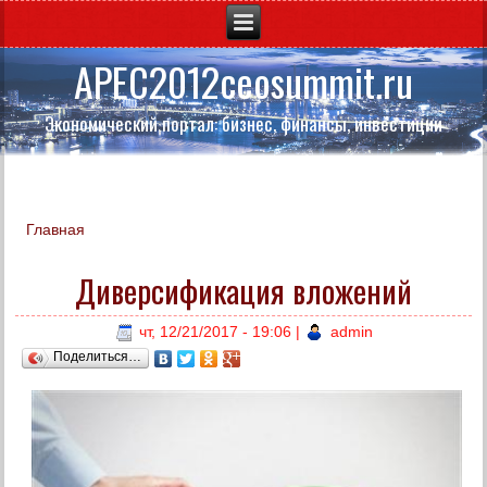
APEC2012ceosummit.ru
Экономический портал: бизнес, финансы, инвестиции
Главная
Вы здесь
Диверсификация вложений
чт, 12/21/2017 - 19:06
|
admin
Поделиться…