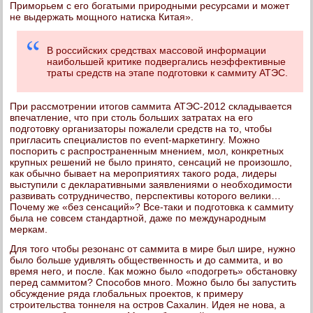
Приморьем с его богатыми природными ресурсами и может
не выдержать мощного натиска Китая».
В российских средствах массовой информации
наибольшей критике подвергались неэффективные
траты средств на этапе подготовки к саммиту АТЭС.
При рассмотрении итогов саммита АТЭС-2012 складывается
впечатление, что при столь больших затратах на его
подготовку организаторы пожалели средств на то, чтобы
пригласить специалистов по event-маркетингу. Можно
поспорить с распространенным мнением, мол, конкретных
крупных решений не было принято, сенсаций не произошло,
как обычно бывает на мероприятиях такого рода, лидеры
выступили с декларативными заявлениями о необходимости
развивать сотрудничество, перспективы которого велики…
Почему же «без сенсаций»? Все-таки и подготовка к саммиту
была не совсем стандартной, даже по международным
меркам.
Для того чтобы резонанс от саммита в мире был шире, нужно
было больше удивлять общественность и до саммита, и во
время него, и после. Как можно было «подогреть» обстановку
перед саммитом? Способов много. Можно было бы запустить
обсуждение ряда глобальных проектов, к примеру
строительства тоннеля на остров Сахалин. Идея не нова, а