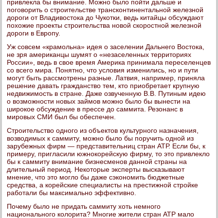
привлекла бы внимание. Можно было пойти дальше и
поговорить о строительстве трансконтинентальной железной
дороги от Владивостока до Чукотки, ведь китайцы обсуждают
похожие проекты строительства новой скоростной железной
дороги в Европу.
Уж совсем «крамольна» идея о заселении Дальнего Востока,
не зря американцы шумят о «незаселенных территориях
России», ведь в свое время Америка принимала переселенцев
со всего мира. Понятно, что условия изменились, но и пути
могут быть рассмотрены разные. Латвия, например, приняла
решение давать гражданство тем, кто приобретает крупную
недвижимость в стране. Даже озвученную В.В. Путиным идею
о возможности новых займов можно было бы вынести на
широкое обсуждение в прессе до саммита. Резонанс в
мировых СМИ был бы обеспечен.
Строительство одного из объектов культурного назначения,
возводимых к саммиту, можно было бы поручить одной из
зарубежных фирм — представительниц стран АТР. Если бы, к
примеру, пригласили южнокорейскую фирму, то это привлекло
бы к саммиту внимание бизнесменов данной страны на
длительный период. Некоторые эксперты высказывают
мнение, что это могло бы даже сэкономить бюджетные
средства, а корейские специалисты на престижной стройке
работали бы максимально эффективно.
Почему было не придать саммиту хоть немного
национального колорита? Многие жители стран АТР мало