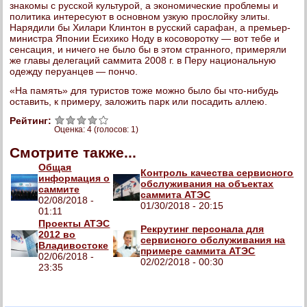
знакомы с русской культурой, а экономические проблемы и
политика интересуют в основном узкую прослойку элиты.
Нарядили бы Хилари Клинтон в русский сарафан, а премьер-
министра Японии Есихико Ноду в косоворотку — вот тебе и
сенсация, и ничего не было бы в этом странного, примеряли
же главы делегаций саммита 2008 г. в Перу национальную
одежду перуанцев — пончо.
«На память» для туристов тоже можно было бы что-нибудь
оставить, к примеру, заложить парк или посадить аллею.
Рейтинг:
Оценка:
4
(голосов:
1
)
Смотрите также...
Общая
Контроль качества сервисного
информация о
обслуживания на объектах
саммите
саммита АТЭС
02/08/2018 -
01/30/2018 - 20:15
01:11
Проекты АТЭС
Рекрутинг персонала для
2012 во
сервисного обслуживания на
Владивостоке
примере саммита АТЭС
02/06/2018 -
02/02/2018 - 00:30
23:35