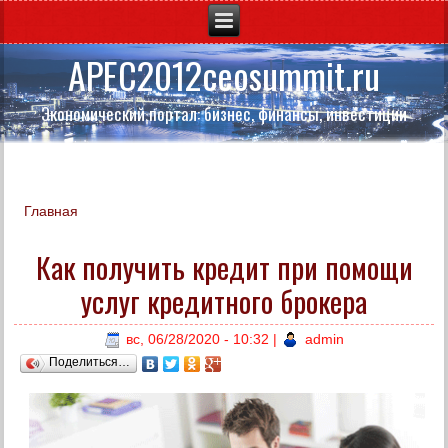
APEC2012ceosummit.ru
Экономический портал: бизнес, финансы, инвестиции
Главная
Вы здесь
Как получить кредит при помощи
услуг кредитного брокера
вс, 06/28/2020 - 10:32
|
admin
Поделиться…