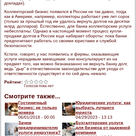
докладах).
Коллекторский бизнес появился в России не так давно, тогда
как в Америке, например, коллекторы работают уже лет сорок
(только за прошлый год им удалось вернуть долгов на десятки
млрд. долларов). Естественно, для банка коллекторские услуги
небесплатны. Однако в настоящий момент процесс купли-
продажи долгов в России еще набирает обороты: пока банки
предпочитают работать со своими юристами и службой
безопасности.
Кстати, говорят, у нас появились и фирмы, оказывающие
услуги нерадивым заемщикам: они консультируют их на
предмет того, как можно безнаказанно не вернуть банку долг,
ведь "дыр" в отечественном законодательстве для ухода от
ответственности существует и по сей день немало.
Рейтинг:
Голосов пока нет
Смотрите также...
Гостиничный
Юридические услуги: как
бизнес: не только
выбрать лучшего
номера
юриста
06/01/2018 - 00:05
04/29/2023 - 13:13
Зачем
Бухгалтерские услуги
предпринимателю
для бизнеса от надежной
услуги рекрутинга?
компании