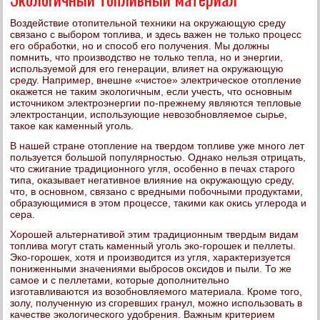
Воздействие отопительной техники на окружающую среду
связано с выбором топлива, и здесь важен не только процесс
его обработки, но и способ его получения. Мы должны
помнить, что производство не только тепла, но и энергии,
используемой для его генерации, влияет на окружающую
среду. Например, внешне «чистое» электрическое отопление
окажется не таким экологичным, если учесть, что основным
источником электроэнергии по-прежнему являются тепловые
электростанции, использующие невозобновляемое сырье,
такое как каменный уголь.
В нашей стране отопление на твердом топливе уже много лет
пользуется большой популярностью. Однако нельзя отрицать,
что сжигание традиционного угля, особенно в печах старого
типа, оказывает негативное влияние на окружающую среду,
что, в основном, связано с вредными побочными продуктами,
образующимися в этом процессе, такими как окись углерода и
сера.
Хорошей альтернативой этим традиционным твердым видам
топлива могут стать каменный уголь эко-горошек и пеллеты.
Эко-горошек, хотя и производится из угля, характеризуется
пониженными значениями выбросов оксидов и пыли. То же
самое и с пеллетами, которые дополнительно
изготавливаются из возобновляемого материала. Кроме того,
золу, полученную из сгоревших гранул, можно использовать в
качестве экологического удобрения. Важным критерием