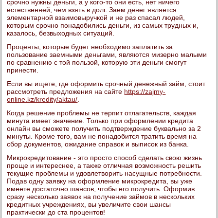
срочно нужны деньги, а у кого-то они есть, нет ничего
естественней, чем взять в долг. Заем денег является
элементарной взаимовыручкой и не раз спасал людей,
которым срочно понадобились деньги, из самых трудных и,
казалось, безвыходных ситуаций.
Проценты, которые будет необходимо заплатить за
пользование заемными деньгами, являются мизерно малыми
по сравнению с той пользой, которую эти деньги смогут
принести.
Если вы ищете, где оформить срочный денежный займ, стоит
рассмотреть предложения на сайте
https://zajmy-
online.kz/kredity/aktau/
.
Когда решение проблемы не терпит отлагательств, каждая
минута имеет значение. Только при оформлении кредита
онлайн вы сможете получить подтверждение буквально за 2
минуты. Кроме того, вам не понадобится тратить время на
сбор документов, ожидание справок и выписок из банка.
Микрокредитование - это просто способ сделать свою жизнь
проще и интереснее, а также отличная возможность решить
текущие проблемы и удовлетворить насущные потребности.
Подав одну заявку на оформление микрокредита, вы уже
имеете достаточно шансов, чтобы его получить. Оформив
сразу несколько заявок на получение займов в нескольких
кредитных учреждениях, вы увеличите свои шансы
практически до ста процентов!