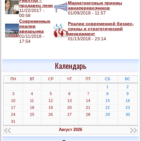
Риелтор –
Маркетинговые приемы
продавец лени
авиаперевозчиков
11/22/2017 -
01/09/2018 - 11:57
00:58
Современные
Реалии современной бизнес-
реалии
среды и стратегический
авиарынка
менеджмент
01/11/2018 -
01/13/2018 - 23:14
17:54
Календарь
ПН
ВТ
СР
ЧТ
ПТ
СБ
ВС
1
2
3
4
5
6
7
8
9
10
11
12
13
14
15
16
17
18
19
20
21
22
23
24
25
26
27
28
29
30
31
Август 2026