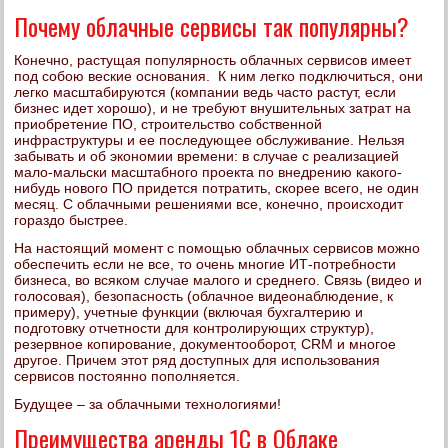
Почему облачные сервисы так популярны?
Конечно, растущая популярность облачных сервисов имеет
под собою веские основания. К ним легко подключиться, они
легко масштабируются (компании ведь часто растут, если
бизнес идет хорошо), и не требуют внушительных затрат на
приобретение ПО, строительство собственной
инфраструктуры и ее последующее обслуживание. Нельзя
забывать и об экономии времени: в случае с реализацией
мало-мальски масштабного проекта по внедрению какого-
нибудь нового ПО придется потратить, скорее всего, не один
месяц. С облачными решениями все, конечно, происходит
гораздо быстрее.
На настоящий момент с помощью облачных сервисов можно
обеспечить если не все, то очень многие ИТ-потребности
бизнеса, во всяком случае малого и среднего. Связь (видео и
голосовая), безопасность (облачное видеонаблюдение, к
примеру), учетные функции (включая бухгалтерию и
подготовку отчетности для контролирующих структур),
резервное копирование, документооборот, CRM и многое
другое. Причем этот ряд доступных для использования
сервисов постоянно пополняется.
Будущее – за облачными технологиями!
Преимущества аренды 1С в Облаке