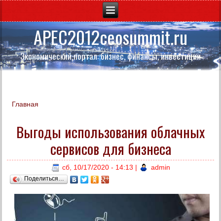
APEC2012ceosummit.ru
Экономический портал: бизнес, финансы, инвестиции
Главная
Вы здесь
Выгоды использования облачных
сервисов для бизнеса
сб, 10/17/2020 - 14:13
|
admin
Поделиться…